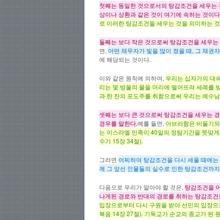
첫째는
동일한
것으로서의 탕감조건을 세우는 것
상이나 상환과 같은 것이 여기에 속하는 것이다
로 이러한 탕감조건을 세우는 것을 의미하는 것
둘째는 보다 작은 것으로써 탕감조건을 세우는 
면,
어떤 채무자가 빛을 많이 졌을 때, 그 채권
에 해당되는 것이다.
이와 같은 원칙에 의하여,
우리는 십자가의 대속
리는 몇 방울의 물을 머리에 떨어뜨려 세례를 
과 한 잔의 포도주를 취함으로써 우리는 예수님
셋째는
보다 큰
것으로써 탕감조건을 세우는 경우
경우를 말한다.
예를 들면,
아브라함은 비둘기와 
는 이스라엘 민족이 40일의 정탐기간을 뜻맞게
수기 15장 34절).
그러면
어찌하여 탕감조건을 다시 세울 때에는 
께 그 앞선 인물들의 실수로 인한 탕감조건까지
다음으로 우리가 알아야 할 것은,
탕감조건을
나게된 경로와 반대의 경로를 취하는 탕감조건
입장으로부터 다시 구원을 받아 선민의 입장으
복음 14장 27절). 기독교가 순교의 종교가 된