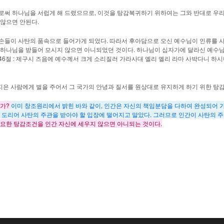
로써 하나님을 서럽게 해 드렸으므로, 이것을 탕감복귀하기 위하여는 그와 반대로 우
않으면 안된다.
손들이 사탄의 품속으로 들어가게 되었다. 따라서 후아담으로 오신 예수님이 인류를
 하나님을 받들어 모시지 않으면 아니되었던 것이다. 하나님이 십자가에 달라신 예수
7장 46절 : 제구시 즈음에 예수께서 크게 소리질러 가라사대 엘리 엘리 라마 사박다니 하
 지은 사람에게 벌을 주어서 그 국가의 안녕과 질서를 원상대로 유지하게 하기 위한 탕감
가?
이미 창조원리에서 밝힌 바와 같이, 인간은 자신의 책임분담을 다하여 완성되어 
 도리어 사탄의 주관을 받아야 할 입장에 떨어지고 말았다. 그러므로 인간이 사탄의 
요한 탕감조건을 인간 자신에 세우지 않으면 아니되는 것이다.