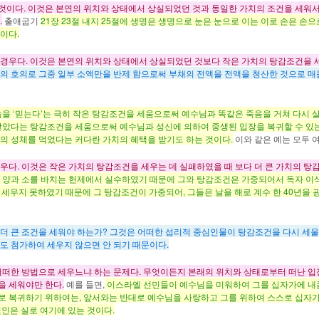
이다. 이것은 본연의 위치와 상태에서 상실되었던 것과 동일한 가치의 조건을 세워서 
.
출애굽기
21장 23절 내지 25절에 생명은 생명으로 눈은 눈으로 이는 이로 손은 손으
이다.
경우다. 이것은 본연의 위치와 상태에서 상실되었던 것보다 작은 가치의 탕감조건을 
자의 호의로 그중 일부 소액만을 반제 함으로써 부채의 전액을 전액을 청산한 것으로 매
을 ‘믿는다’는 극히 작은 탕감조건을 세움으로써 예수님과 똑같은 죽음을 거쳐 다시 살았
받았다는 탕감조건을 세움으로써 예수님과 성신에 의하여 중생된 입장을 복귀할 수 있는
의 성체를 먹었다는 커다란 가치의 혜택을 받기도 하는 것이다.
이와 같은 예는 모두 
다. 이것은 작은 가치의 탕감조건을 세우는 데 실패하였을 때 보다 더 큰 가치의 탕
양과 소를 바치는 헌제에서 실수하였기 때문에 그와 탕감조건은 가중되어서 독자 이삭을
 세우지 못하였기 때문에 그 탕감조건이 가중되어, 그들은 날을 해로 계수 한 40년을
더 큰 조건을 세워야 하는가? 그것은 어떠한 섭리적 중심인물이 탕감조건을 다시 세울 
도 첨가하여 세우지 않으면 안 되기 때문이다.
어떠한 방법
으로 세우느냐 하는 문제다. 무엇이든지 본래의 위치와 상태로부터 떠난 
을 세워야만 한다.
예를 들면,
이스라엘 선민들이 예수님을 미워하여 그를 십자가에 내줌
로 복귀하기 위하여는, 앞서와는 반대로 예수님을 사랑하고 그를 위하여 스스로 십자가
 원인은 실로 여기에 있는 것이다.