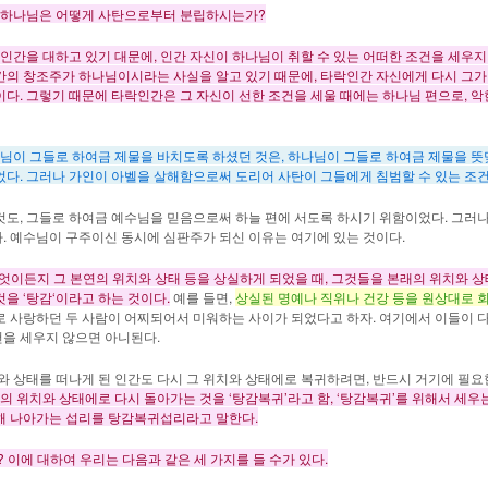
 하나님은 어떻게 사탄으로부터 분립하시는가?
인간을 대하고 있기 대문에, 인간 자신이 하나님이 취할 수 있는 어떠한 조건을 세우지
인간의 창조주가 하나님이시라는 사실을 알고 있기 때문에, 타락인간 자신에게 다시 그가
이다. 그렇기 때문에 타락인간은 그 자신이 선한 조건을 세울 때에는 하나님 편으로, 
나님이 그들로 하여금 제물을 바치도록 하셨던 것은, 하나님이 그들로 하여금 제물을 
있었다. 그러나 가인이 아벨을 살해함으로써 도리어 사탄이 그들에게 침범할 수 있는 조
, 그들로 하여금 예수님을 믿음으로써 하늘 편에 서도록 하시기 위함이었다. 그러나 
다. 예수님이 구주이신 동시에 심판주가 되신 이유는 여기에 있는 것이다.
무엇이든지 그 본연의 위치와 상태 등을 상실하게 되었을 때, 그것들을 본래의 위치와 
을 ‘
탕감
‘이라고 하는 것이다.
예를 들면,
상실된 명예나 직위나 건강 등을 원상대로 
로 사랑하던 두 사람이 어찌되어서 미워하는 사이가 되었다고 하자. 여기에서 이들이 
건을 세우지 않으면 아니된다.
 상태를 떠나게 된 인간도 다시 그 위치와 상태에로 복귀하려면, 반드시 거기에 필요
위치와 상태에로 다시 돌아가는 것을 ‘탕감복귀’라고 함, ‘탕감복귀’를 위해서 세우는
해 나아가는 섭리를 탕감복귀섭리라고 말한다.
 이에 대하여 우리는 다음과 같은 세 가지를 들 수가 있다.