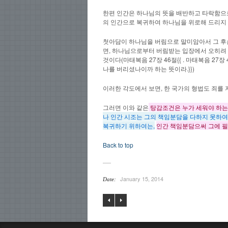
한편 인간은 하나님의 뜻을 배반하고 타락함으
의 인간으로 복귀하여 하나님을 위로해 드리지 
첫아담이 하나님을 버림으로 말미암아서 그 후
면, 하나님으로부터 버림받는 입장에서 오히려
것이다(마태복음 27장 46절{{ . 마태복음 2
나를 버리셨나이까 하는 뜻이라.}})
이러한 각도에서 보면, 한 국가의 형법도 죄를
그러면 이와 같은
탕감조건은
누가 세워야
하는
나 인간 시조는 그의 책임분담을 다하지 못하여
복귀하기 위하여는,
인간 책임분담으써 그에 필
Back to top
January 15, 2014
Date: