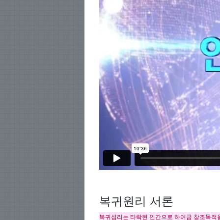
복귀원리 서론
복귀섭리는 타락된 인간으로 하여금 창조목적을