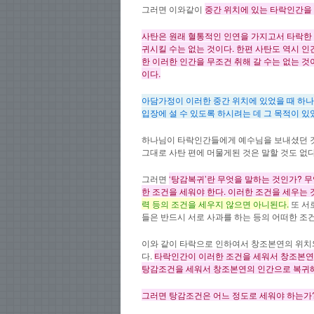
그러면 이와같이
중간 위치
에 있는 타락인간을
사탄은 원래 혈통적인 인연을 가지고서 타락한 
귀시킬 수는 없는 것이다. 한편 사탄도 역시 
한 이러한 인간을 무조건 취해 갈 수는 없는 것
이다.
아담가정
이 이러한 중간 위치에 있었을 때 하
입장에 설 수 있도록 하시려는 데 그 목적이 
하나님이 타락인간들에게 예수님을 보내셨던 것도
그대로 사탄 편에 머물게된 것은 말할 것도 없
그러면
‘탕감복귀’란 무엇을 말하는 것인가? 
한 조건을 세워야 한다. 이러한 조건을 세우는 것
력 등의 조건을 세우지 않으면 아니된다.
또 서
들은 반드시 서로 사과를 하는 등의 어떠한 조
이와 같이 타락으로 인하여서 창조본연의 위치와
다.
타락인간이 이러한 조건을 세워서 창조본연의 
탕감조건을 세워서 창조본연의 인간으로 복귀
그러면
탕감조건은
어느 정도로 세워야 하는가?